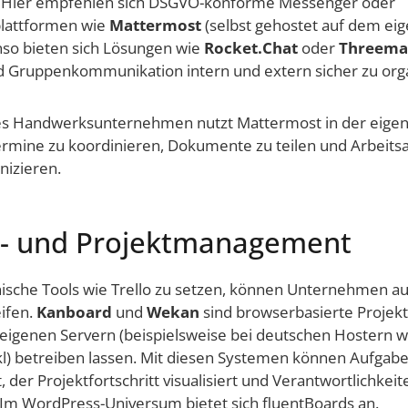
n. Hier empfehlen sich DSGVO-konforme Messenger oder
lattformen wie
Mattermost
(selbst gehostet auf dem eig
nso bieten sich Lösungen wie
Rocket.Chat
oder
Threema
d Gruppenkommunikation intern und extern sicher zu orga
ines Handwerksunternehmen nutzt Mattermost in der eige
mine zu koordinieren, Dokumente zu teilen und Arbeit
nizieren.
- und Projektmanagement
nische Tools wie Trello zu setzen, können Unternehmen a
eifen.
Kanboard
und
Wekan
sind browserbasierte Proje
uf eigenen Servern (beispielsweise bei deutschen Hostern w
nkl) betreiben lassen. Mit diesen Systemen können Aufgab
, der Projektfortschritt visualisiert und Verantwortlichkei
Im WordPress-Universum bietet sich fluentBoards an.