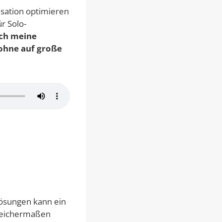
isation optimieren
r Solo-
ich meine
 ohne auf große
 Lösungen kann ein
gleichermaßen