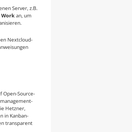
enen Server, z.B.
 Work
an, um
nisieren.
nen Nextcloud-
sanweisungen
uf Open-Source-
ktmanagement-
ie Hetzner,
en in Kanban-
ten transparent