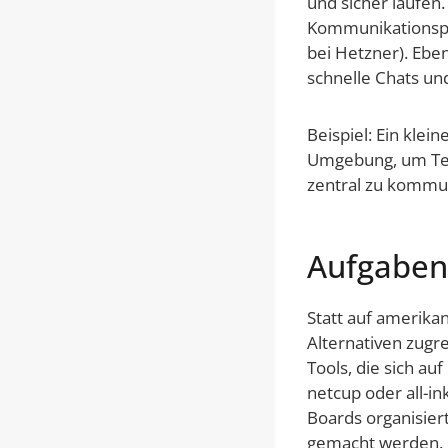
und sicher laufe
Kommunikationsp
bei Hetzner). Ebe
schnelle Chats un
Beispiel: Ein kle
Umgebung, um Ter
zentral zu kommu
Aufgaben
Statt auf amerika
Alternativen zugr
Tools, die sich a
netcup oder all-i
Boards organisiert
gemacht werden. 