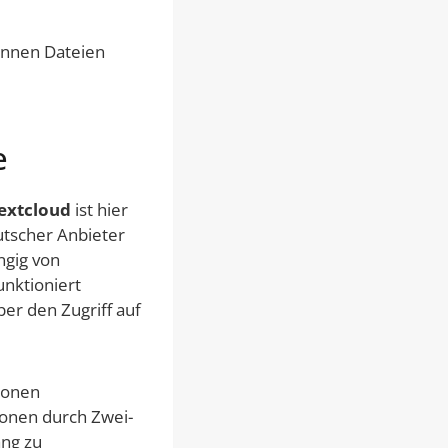
können Dateien
e
extcloud
ist hier
eutscher Anbieter
ngig von
nktioniert
er den Zugriff auf
ionen
ionen durch Zwei-
ang zu