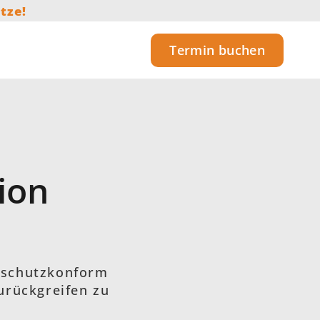
tze!
Termin buchen
ion
enschutzkonform
urückgreifen zu