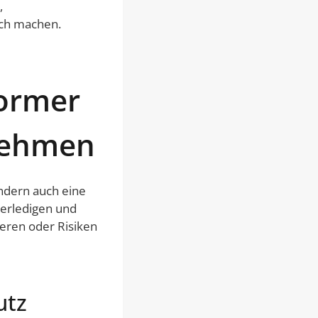
,
ch machen.
ormer
rnehmen
ndern auch eine
u erledigen und
ieren oder Risiken
utz