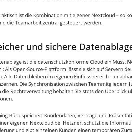
raktisch ist die Kombination mit eigener Nextcloud – so 
und die Teamarbeit zentral gesteuert werden.
eicher und sichere Datenablag
Aktenablage ist die datenschutzkonforme Cloud ein Muss.
N
l: Als Open-Source-Plattform lässt sie sich auf Servern d
en. Alle Daten bleiben im eigenen Einflussbereich – unabhä
zernen. Die Synchronisation zwischen Teammitgliedern fu
h die Rechteverwaltung behalten Sie stets den Überblick üb
ionen.
ching-Büro speichert Kundendaten, Verträge und Präsentat
 einer eigenen Nextcloud bei Hetzner, schützt die Informat
zierung und gibt einzelnen Kunden einen temporären Zug